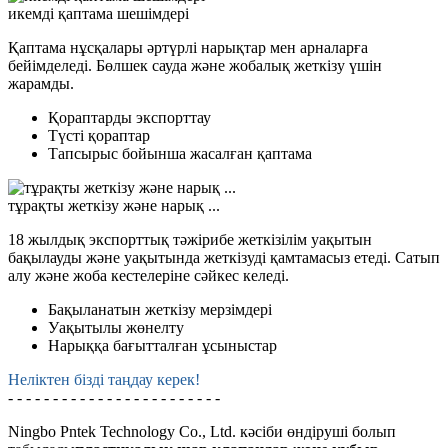
икемді қаптама шешімдері
Қаптама нұсқалары әртүрлі нарықтар мен арналарға
бейімделеді. Бөлшек сауда және жобалық жеткізу үшін
жарамды.
Қораптарды экспорттау
Түсті қораптар
Тапсырыс бойынша жасалған қаптама
тұрақты жеткізу және нарық ...
18 жылдық экспорттық тәжірибе жеткізілім уақытын
бақылауды және уақытында жеткізуді қамтамасыз етеді. Сатып
алу және жоба кестелеріне сәйкес келеді.
Бақыланатын жеткізу мерзімдері
Уақытылы жөнелту
Нарыққа бағытталған ұсыныстар
Неліктен бізді таңдау керек!
- - - - - - - - - - - - - - - - - - - - - - - -
Ningbo Pntek Technology Co., Ltd. кәсіби өндіруші болып