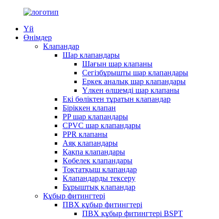
Үй
Өнімдер
Клапандар
Шар клапандары
Шағын шар клапаны
Сегізбұрышты шар клапандары
Еркек аналық шар клапандары
Үлкен өлшемді шар клапаны
Екі бөліктен тұратын клапандар
Біріккен клапан
PP шар клапандары
CPVC шар клапандары
PPR клапаны
Аяқ клапандары
Қақпа клапандары
Көбелек клапандары
Тоқтатқыш клапандар
Клапандарды тексеру
Бұрыштық клапандар
Құбыр фитингтері
ПВХ құбыр фитингтері
ПВХ құбыр фитингтері BSPT