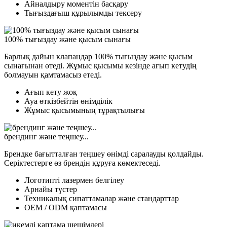
Айналдыру моментін басқару
Тығыздағыш құрылымды тексеру
100% тығыздау және қысым сынағы
Барлық дайын клапандар 100% тығыздау және қысым
сынағынан өтеді. Жұмыс қысымы кезінде ағып кетудің
болмауын қамтамасыз етеді.
Ағып кету жоқ
Ауа өткізбейтін өнімділік
Жұмыс қысымының тұрақтылығы
брендинг және теңшеу...
Брендке бағытталған теңшеу өнімді саралауды қолдайды.
Серіктестерге өз брендін құруға көмектеседі.
Логотипті лазермен белгілеу
Арнайы түстер
Техникалық сипаттамалар және стандарттар
OEM / ODM қаптамасы