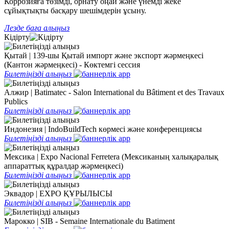
Коррозияға төзімді, орнату оңай және үнемді жеке
сұйықтықты басқару шешімдерін ұсыну.
Лезде баға алыңыз
Кідірту
Қытай | 139-шы Қытай импорт және экспорт жәрмеңкесі
(Кантон жәрмеңкесі) - Көктемгі сессия
Билетіңізді алыңыз
Алжир | Batimatec - Salon International du Bâtiment et des Travaux
Publics
Билетіңізді алыңыз
Индонезия | IndoBuildTech көрмесі және конференциясы
Билетіңізді алыңыз
Мексика | Expo Nacional Ferretera (Мексиканың халықаралық
аппараттық құралдар жәрмеңкесі)
Билетіңізді алыңыз
Эквадор | EXPO ҚҰРЫЛЫСЫ
Билетіңізді алыңыз
Марокко | SIB - Semaine Internationale du Batiment