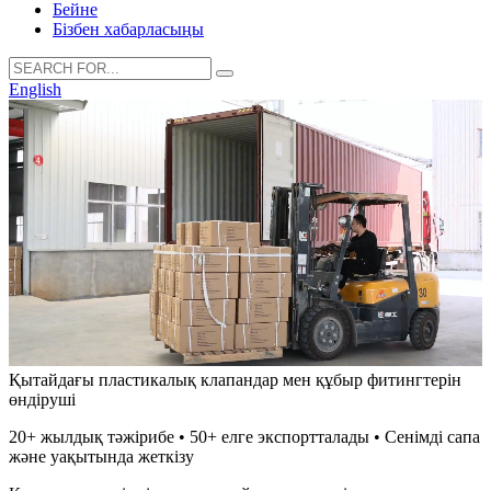
Бейне
Бізбен хабарласыңы
English
Қытайдағы пластикалық клапандар мен құбыр фитингтерін
өндіруші
20+ жылдық тәжірибе • 50+ елге экспортталады • Сенімді сапа
және уақытында жеткізу