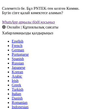
Сәлеметсіз бе. Бұл PNTEK-тен келген Кимми.
Бүгін сізге қалай көмектесе аламын?
WhatsApp арқылы бізді қосыңыз
🟢 Онлайн | Құпиялылық саясаты
Хабарламаңызды қалдырыңыз
English
French
German
Portuguese
Spanish
Russian
Japanese
Korean
Arabic
Irish
Greek
Turkish
Italian
Danish
Romanian
Indonesian