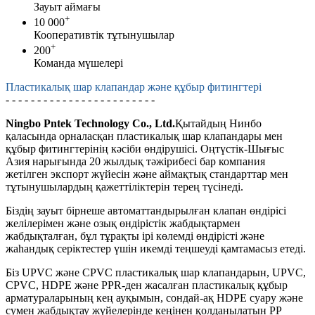
Зауыт аймағы
+
10 000
Кооперативтік тұтынушылар
+
200
Команда мүшелері
Пластикалық шар клапандар және құбыр фитингтері
- - - - - - - - - - - - - - - - - - - - - - - -
Ningbo Pntek Technology Co., Ltd.
Қытайдың Нинбо
қаласында орналасқан пластикалық шар клапандары мен
құбыр фитингтерінің кәсіби өндірушісі. Оңтүстік-Шығыс
Азия нарығында 20 жылдық тәжірибесі бар компания
жетілген экспорт жүйесін және аймақтық стандарттар мен
тұтынушылардың қажеттіліктерін терең түсінеді.
Біздің зауыт бірнеше автоматтандырылған клапан өндірісі
желілерімен және озық өндірістік жабдықтармен
жабдықталған, бұл тұрақты ірі көлемді өндірісті және
жаһандық серіктестер үшін икемді теңшеуді қамтамасыз етеді.
Біз UPVC және CPVC пластикалық шар клапандарын, UPVC,
CPVC, HDPE және PPR-ден жасалған пластикалық құбыр
арматураларының кең ауқымын, сондай-ақ HDPE суару және
сумен жабдықтау жүйелерінде кеңінен қолданылатын PP