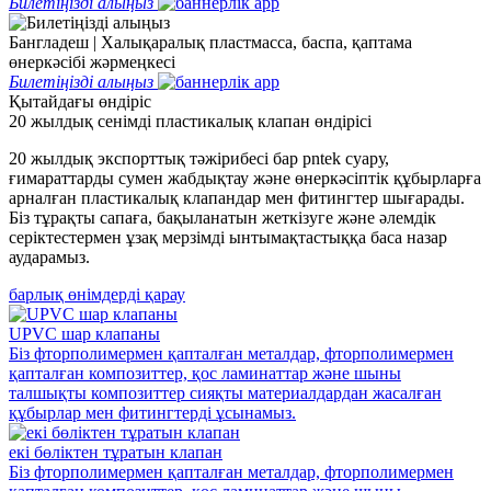
Билетіңізді алыңыз
Бангладеш | Халықаралық пластмасса, баспа, қаптама
өнеркәсібі жәрмеңкесі
Билетіңізді алыңыз
Қытайдағы өндіріс
20 жылдық сенімді пластикалық клапан өндірісі
20 жылдық экспорттық тәжірибесі бар pntek суару,
ғимараттарды сумен жабдықтау және өнеркәсіптік құбырларға
арналған пластикалық клапандар мен фитингтер шығарады.
Біз тұрақты сапаға, бақыланатын жеткізуге және әлемдік
серіктестермен ұзақ мерзімді ынтымақтастыққа баса назар
аударамыз.
барлық өнімдерді қарау
UPVC шар клапаны
Біз фторполимермен қапталған металдар, фторполимермен
қапталған композиттер, қос ламинаттар және шыны
талшықты композиттер сияқты материалдардан жасалған
құбырлар мен фитингтерді ұсынамыз.
екі бөліктен тұратын клапан
Біз фторполимермен қапталған металдар, фторполимермен