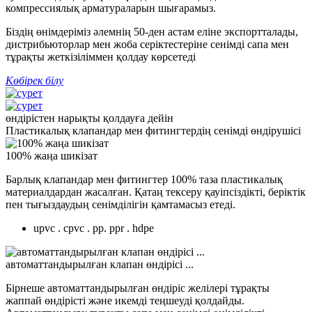
компрессиялық арматураларын шығарамыз.
Біздің өнімдеріміз әлемнің 50-ден астам еліне экспортталады,
дистрибьюторлар мен жоба серіктестеріне сенімді сапа мен
тұрақты жеткізіліммен қолдау көрсетеді
Көбірек білу
өндірістен нарықты қолдауға дейін
Пластикалық клапандар мен фитингтердің сенімді өндірушісі
100% жаңа шикізат
Барлық клапандар мен фитингтер 100% таза пластикалық
материалдардан жасалған. Қатаң тексеру қауіпсіздікті, беріктік
пен тығыздаудың сенімділігін қамтамасыз етеді.
upvc . cpvc . pp. ppr . hdpe
автоматтандырылған клапан өндірісі ...
Бірнеше автоматтандырылған өндіріс желілері тұрақты
жаппай өндірісті және икемді теңшеуді қолдайды.