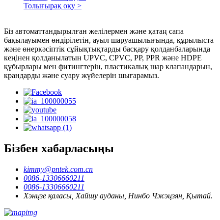
Толығырақ оқу >
Біз автоматтандырылған желілермен және қатаң сапа
бақылауымен өндірілетін, ауыл шаруашылығында, құрылыста
және өнеркәсіптік сұйықтықтарды басқару қолданбаларында
кеңінен қолданылатын UPVC, CPVC, PP, PPR және HDPE
құбырлары мен фитингтерін, пластикалық шар клапандарын,
крандарды және суару жүйелерін шығарамыз.
Бізбен хабарласыңы
kimmy@pntek.com.cn
0086-13306660211
0086-13306660211
Хэнцзе қаласы, Хайшу ауданы, Нинбо Чжэцзян, Қытай.