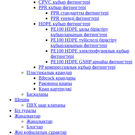
CPVC құбыр фитингтері
PPR құбыр фитингтері
PPR стандартты фитингтері
PPR үнемді фитингтері
HDPE құбыр фитингтері
PE100 HDPE ұялы біріктіру
құбырларының фитингтері
PE100 HDPE түйіспелі біріктіру
құбырларының фитингтері
PE100 HDPE электрофузиялық құбыр
фитингтері
PE100 HDPE GSHP арнайы фитингтері
PP компрессиялық құбыр фитингтері
Пластикалық крандар
Bibcock крандары
Раковина краны
Кран картриджі
Басқалары
Шешім
ПВХ шар клапаны
Біз туралы
Жаңалықтар
Жаңалықтар
Блогтар
Жиі қойылатын сұрақтар