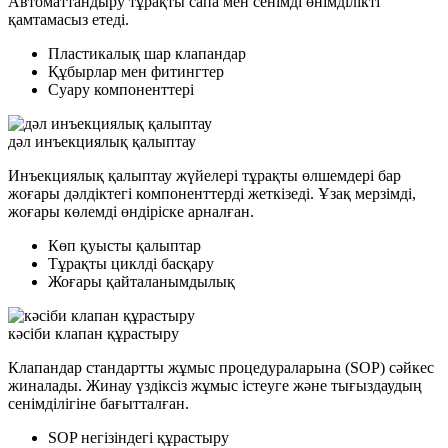
Автоматтандыру тұрақты сапа мен сенімді өнімділікті
қамтамасыз етеді.
Пластикалық шар клапандар
Құбырлар мен фитингтер
Суару компоненттері
дәл инъекциялық қалыптау
Инъекциялық қалыптау жүйелері тұрақты өлшемдері бар
жоғары дәлдіктегі компоненттерді жеткізеді. Ұзақ мерзімді,
жоғары көлемді өндіріске арналған.
Көп қуысты қалыптар
Тұрақты циклді басқару
Жоғары қайталанымдылық
кәсіби клапан құрастыру
Клапандар стандартты жұмыс процедураларына (SOP) сәйкес
жиналады. Жинау үздіксіз жұмыс істеуге және тығыздаудың
сенімділігіне бағытталған.
SOP негізіндегі құрастыру