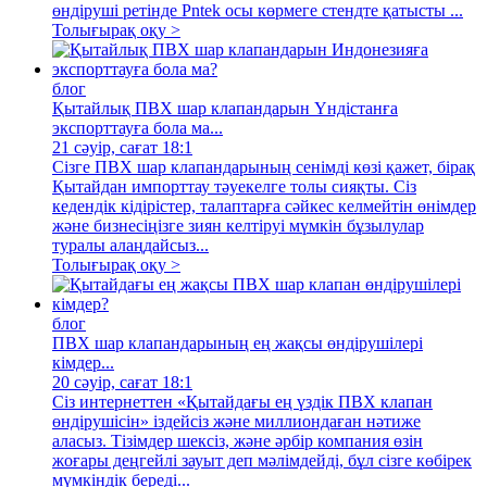
өндіруші ретінде Pntek осы көрмеге стендте қатысты ...
Толығырақ оқу >
блог
Қытайлық ПВХ шар клапандарын Үндістанға
экспорттауға бола ма...
21 сәуір, сағат 18:1
Сізге ПВХ шар клапандарының сенімді көзі қажет, бірақ
Қытайдан импорттау тәуекелге толы сияқты. Сіз
кедендік кідірістер, талаптарға сәйкес келмейтін өнімдер
және бизнесіңізге зиян келтіруі мүмкін бұзылулар
туралы алаңдайсыз...
Толығырақ оқу >
блог
ПВХ шар клапандарының ең жақсы өндірушілері
кімдер...
20 сәуір, сағат 18:1
Сіз интернеттен «Қытайдағы ең үздік ПВХ клапан
өндірушісін» іздейсіз және миллиондаған нәтиже
аласыз. Тізімдер шексіз, және әрбір компания өзін
жоғары деңгейлі зауыт деп мәлімдейді, бұл сізге көбірек
мүмкіндік береді...