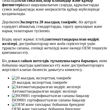
табылады
пластикалық шар клапандар және құбыр
фитингтері
ауыл шаруашылығын суаруда, құрылыстарды
сумен жабдықтауда және өнеркәсіптік құбыр жүйелерінде
қолданылады.
Дерлікпен
Экспортта 20 жылдық тәжірибе
, біз әртүрлі
елдердегі аймақтық стандарттарды, тарату арналарын және
нарық талаптарын түсінеміз.
Біздің зауыт жұмыс істейді
автоматтандырылған өндіріс
желілері
, дистрибьюторлар мен жоба серіктестері үшін
тұрақты сапаны, сенімді жеткізуді және икемді OEM теңшеуін
қамтамасыз ету.
Біз де
жыл сайын шетелдік тұтынушыларға барыңыз
, өнім
бойынша оқытуды қамтамасыз ету және дистрибьюторларға
жергілікті клапан бизнесін дамытуға көмектесу.
20 жылдық экспорттық тәжірибе
Автоматтандырылған өндіріс желілері
ISO9001 сертификатталған сапаны бақылау
OEM және тапсырыс бойынша брендинг