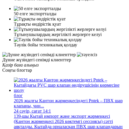
50 елге экспортталды
Тұрақты өндірістік қуат
Тұтынушылардың жергілікті жерлерге келуі
Тәулік бойы техникалық қолдау
Дүние жүзіндегі сенімді клиенттер
Қазір баға алыңыз
Соңғы блогтар
блог
2026 жылғы Кантон жәрмеңкесіндегі Pntek – ПВХ шар
клапаны, чин...
24 сәуір, сағат 14:1
139-шы Қытай импорт және экспорт жәрмеңкесі
(Кантон жәрмеңкесі 2026 көктемгі сессиясы) сәтті
аяқталды. Қытайда орналасқан ПВХ шар клапандарын