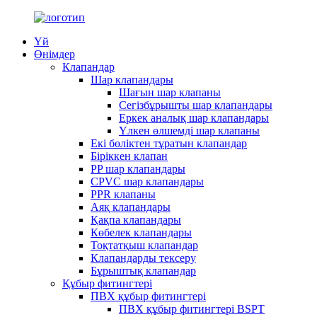
Үй
Өнімдер
Клапандар
Шар клапандары
Шағын шар клапаны
Сегізбұрышты шар клапандары
Еркек аналық шар клапандары
Үлкен өлшемді шар клапаны
Екі бөліктен тұратын клапандар
Біріккен клапан
PP шар клапандары
CPVC шар клапандары
PPR клапаны
Аяқ клапандары
Қақпа клапандары
Көбелек клапандары
Тоқтатқыш клапандар
Клапандарды тексеру
Бұрыштық клапандар
Құбыр фитингтері
ПВХ құбыр фитингтері
ПВХ құбыр фитингтері BSPT