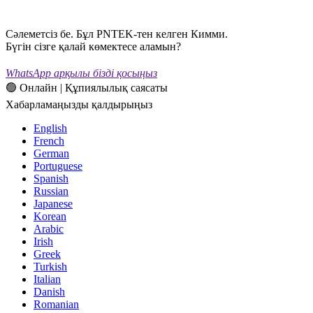
Сәлеметсіз бе. Бұл PNTEK-тен келген Кимми.
Бүгін сізге қалай көмектесе аламын?
WhatsApp арқылы бізді қосыңыз
🟢 Онлайн | Құпиялылық саясаты
Хабарламаңызды қалдырыңыз
English
French
German
Portuguese
Spanish
Russian
Japanese
Korean
Arabic
Irish
Greek
Turkish
Italian
Danish
Romanian