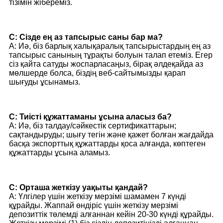
тізімін жібереміз.
С: Сізде ең аз тапсырыс саны бар ма?
A: Иә, біз барлық халықаралық тапсырыстардың ең аз
тапсырыс санының тұрақты болуын талап етеміз. Егер
сіз қайта сатуды жоспарласаңыз, бірақ әлдеқайда аз
мөлшерде болса, біздің веб-сайтымызды қарап
шығуды ұсынамыз.
С: Тиісті құжаттаманы ұсына аласыз ба?
A: Иә, біз талдау/сәйкестік сертификаттарын;
сақтандыруды; шығу тегін және қажет болған жағдайда
басқа экспорттық құжаттарды қоса алғанда, көптеген
құжаттарды ұсына аламыз.
С: Орташа жеткізу уақыты қандай?
A: Үлгілер үшін жеткізу мерзімі шамамен 7 күнді
құрайды. Жаппай өндіріс үшін жеткізу мерзімі
депозиттік төлемді алғаннан кейін 20-30 күнді құрайды.