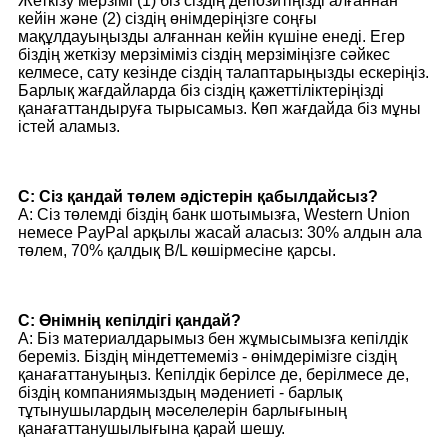
Жеткізу мерзімі (1) біз сіздің депозитіңізді алғаннан
кейін және (2) сіздің өнімдеріңізге соңғы
мақұлдауыңызды алғаннан кейін күшіне енеді. Егер
біздің жеткізу мерзіміміз сіздің мерзіміңізге сәйкес
келмесе, сату кезінде сіздің талаптарыңызды ескеріңіз.
Барлық жағдайларда біз сіздің қажеттіліктеріңізді
қанағаттандыруға тырысамыз. Көп жағдайда біз мұны
істей аламыз.
С: Сіз қандай төлем әдістерін қабылдайсыз?
A: Сіз төлемді біздің банк шотымызға, Western Union
немесе PayPal арқылы жасай аласыз: 30% алдын ала
төлем, 70% қалдық B/L көшірмесіне қарсы.
С: Өнімнің кепілдігі қандай?
A: Біз материалдарымыз бен жұмысымызға кепілдік
береміз. Біздің міндеттемеміз - өнімдерімізге сіздің
қанағаттануыңыз. Кепілдік берілсе де, берілмесе де,
біздің компаниямыздың мәдениеті - барлық
тұтынушылардың мәселелерін барлығының
қанағаттанушылығына қарай шешу.