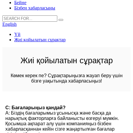
Бейне
Бізбен хабарласыңы
English
Үй
Жиі қойылатын сұрақтар
Жиі қойылатын сұрақтар
Көмек керек пе? Сұрақтарыңызға жауап беру үшін
бізге уақытында хабарласыңыз!
С: Бағаларыңыз қандай?
A: Біздің бағаларымыз ұсынысқа және басқа да
нарықтық факторларға байланысты өзгеруі мүмкін.
Қосымша ақпарат алу үшін компанияңыз бізбен
хабарласқаннан кейін сізге жаңартылған бағалар