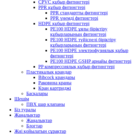
CPVC құбыр фитингтері
PPR құбыр фитингтері
PPR стандартты фитингтері
PPR үнемді фитингтері
HDPE құбыр фитингтері
PE100 HDPE ұялы біріктіру
құбырларының фитингтері
PE100 HDPE түйіспелі біріктіру
құбырларының фитингтері
PE100 HDPE электрофузиялық құбыр
фитингтері
PE100 HDPE GSHP арнайы фитингтері
PP компрессиялық құбыр фитингтері
Пластикалық крандар
Bibcock крандары
Раковина краны
Кран картриджі
Басқалары
Шешім
ПВХ шар клапаны
Біз туралы
Жаңалықтар
Жаңалықтар
Блогтар
Жиі қойылатын сұрақтар