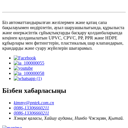
Біз автоматтандырылған желілермен және қатаң сапа
бақылауымен өндірілетін, ауыл шаруашылығында, құрылыста
және өнеркәсіптік сұйықтықтарды басқару қолданбаларында
кеңінен қолданылатын UPVC, CPVC, PP, PPR және HDPE
құбырлары мен фитингтерін, пластикалық шар клапандарын,
крандарды және суару жүйелерін шығарамыз.
Бізбен хабарласыңы
kimmy@pntek.com.cn
0086-13306660211
0086-13306660211
Хэнцзе қаласы, Хайшу ауданы, Нинбо Чжэцзян, Қытай.