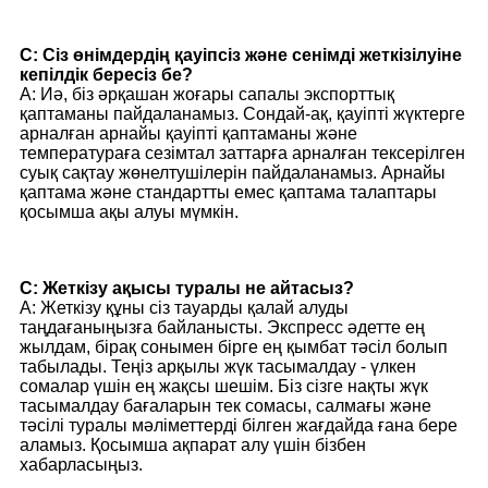
С: Сіз өнімдердің қауіпсіз және сенімді жеткізілуіне
кепілдік бересіз бе?
A: Иә, біз әрқашан жоғары сапалы экспорттық
қаптаманы пайдаланамыз. Сондай-ақ, қауіпті жүктерге
арналған арнайы қауіпті қаптаманы және
температураға сезімтал заттарға арналған тексерілген
суық сақтау жөнелтушілерін пайдаланамыз. Арнайы
қаптама және стандартты емес қаптама талаптары
қосымша ақы алуы мүмкін.
С: Жеткізу ақысы туралы не айтасыз?
A: Жеткізу құны сіз тауарды қалай алуды
таңдағаныңызға байланысты. Экспресс әдетте ең
жылдам, бірақ сонымен бірге ең қымбат тәсіл болып
табылады. Теңіз арқылы жүк тасымалдау - үлкен
сомалар үшін ең жақсы шешім. Біз сізге нақты жүк
тасымалдау бағаларын тек сомасы, салмағы және
тәсілі туралы мәліметтерді білген жағдайда ғана бере
аламыз. Қосымша ақпарат алу үшін бізбен
хабарласыңыз.