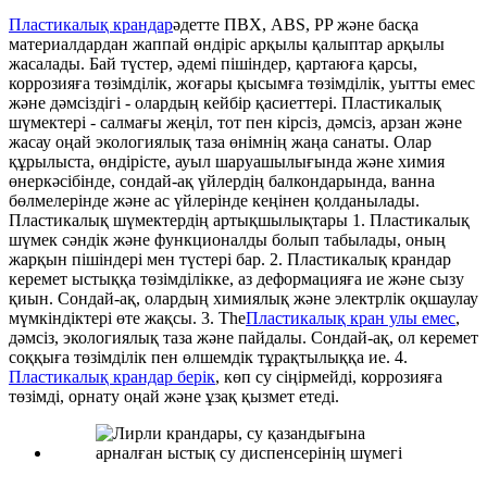
Пластикалық крандар
әдетте ПВХ, ABS, PP және басқа
материалдардан жаппай өндіріс арқылы қалыптар арқылы
жасалады. Бай түстер, әдемі пішіндер, қартаюға қарсы,
коррозияға төзімділік, жоғары қысымға төзімділік, уытты емес
және дәмсіздігі - олардың кейбір қасиеттері. Пластикалық
шүмектері - салмағы жеңіл, тот пен кірсіз, дәмсіз, арзан және
жасау оңай экологиялық таза өнімнің жаңа санаты. Олар
құрылыста, өндірісте, ауыл шаруашылығында және химия
өнеркәсібінде, сондай-ақ үйлердің балкондарында, ванна
бөлмелерінде және ас үйлерінде кеңінен қолданылады.
Пластикалық шүмектердің артықшылықтары
1. Пластикалық
шүмек сәндік және функционалды болып табылады, оның
жарқын пішіндері мен түстері бар.
2. Пластикалық крандар
керемет ыстыққа төзімділікке, аз деформацияға ие және сызу
қиын. Сондай-ақ, олардың химиялық және электрлік оқшаулау
мүмкіндіктері өте жақсы.
3. The
Пластикалық кран улы емес
,
дәмсіз, экологиялық таза және пайдалы. Сондай-ақ, ол керемет
соққыға төзімділік пен өлшемдік тұрақтылыққа ие.
4.
Пластикалық крандар берік
, көп су сіңірмейді, коррозияға
төзімді, орнату оңай және ұзақ қызмет етеді.