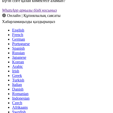
Бүгін сізге қалай көмектесе аламын?
WhatsApp арқылы бізді қосыңыз
🟢 Онлайн | Құпиялылық саясаты
Хабарламаңызды қалдырыңыз
English
French
German
Portuguese
Spanish
Russian
Japanese
Korean
Arabic
Irish
Greek
Turkish
Italian
Danish
Romanian
Indonesian
Czech
Afrikaans
Swedish