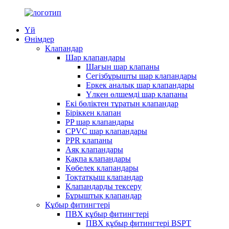
Үй
Өнімдер
Клапандар
Шар клапандары
Шағын шар клапаны
Сегізбұрышты шар клапандары
Еркек аналық шар клапандары
Үлкен өлшемді шар клапаны
Екі бөліктен тұратын клапандар
Біріккен клапан
PP шар клапандары
CPVC шар клапандары
PPR клапаны
Аяқ клапандары
Қақпа клапандары
Көбелек клапандары
Тоқтатқыш клапандар
Клапандарды тексеру
Бұрыштық клапандар
Құбыр фитингтері
ПВХ құбыр фитингтері
ПВХ құбыр фитингтері BSPT