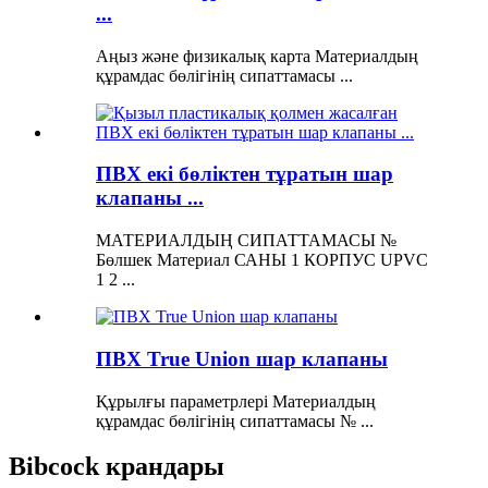
...
Аңыз және физикалық карта Материалдың
құрамдас бөлігінің сипаттамасы ...
ПВХ екі бөліктен тұратын шар
клапаны ...
МАТЕРИАЛДЫҢ СИПАТТАМАСЫ №
Бөлшек Материал САНЫ 1 КОРПУС UPVC
1 2 ...
ПВХ True Union шар клапаны
Құрылғы параметрлері Материалдың
құрамдас бөлігінің сипаттамасы № ...
Bibcock крандары