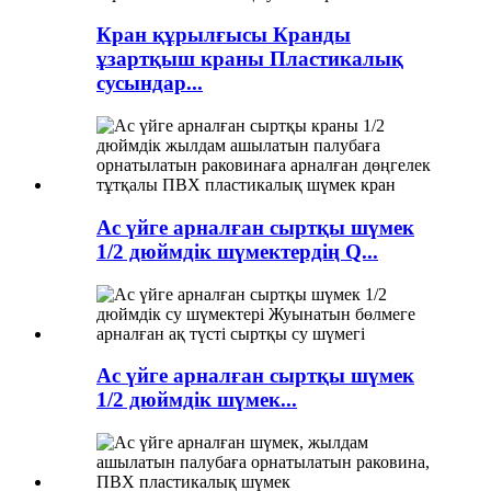
Кран құрылғысы Кранды
ұзартқыш краны Пластикалық
сусындар...
Ас үйге арналған сыртқы шүмек
1/2 дюймдік шүмектердің Q...
Ас үйге арналған сыртқы шүмек
1/2 дюймдік шүмек...