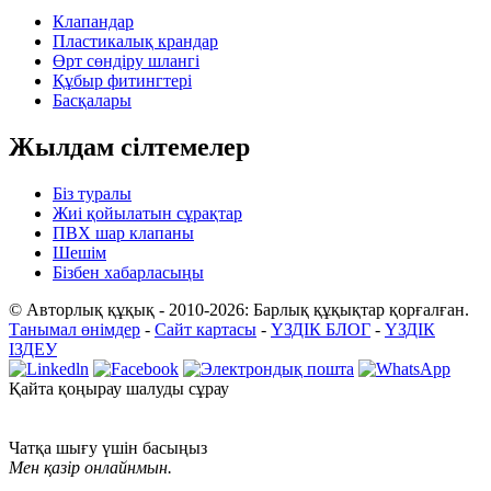
Клапандар
Пластикалық крандар
Өрт сөндіру шлангі
Құбыр фитингтері
Басқалары
Жылдам сілтемелер
Біз туралы
Жиі қойылатын сұрақтар
ПВХ шар клапаны
Шешім
Бізбен хабарласыңы
© Авторлық құқық - 2010-2026: Барлық құқықтар қорғалған.
Танымал өнімдер
-
Сайт картасы
-
ҮЗДІК БЛОГ
-
ҮЗДІК
ІЗДЕУ
Қайта қоңырау шалуды сұрау
Чатқа шығу үшін басыңыз
Мен қазір онлайнмын.