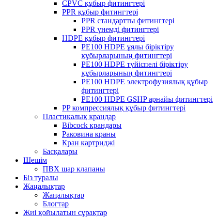
CPVC құбыр фитингтері
PPR құбыр фитингтері
PPR стандартты фитингтері
PPR үнемді фитингтері
HDPE құбыр фитингтері
PE100 HDPE ұялы біріктіру
құбырларының фитингтері
PE100 HDPE түйіспелі біріктіру
құбырларының фитингтері
PE100 HDPE электрофузиялық құбыр
фитингтері
PE100 HDPE GSHP арнайы фитингтері
PP компрессиялық құбыр фитингтері
Пластикалық крандар
Bibcock крандары
Раковина краны
Кран картриджі
Басқалары
Шешім
ПВХ шар клапаны
Біз туралы
Жаңалықтар
Жаңалықтар
Блогтар
Жиі қойылатын сұрақтар