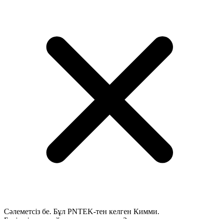
Сәлеметсіз бе. Бұл PNTEK-тен келген Кимми.