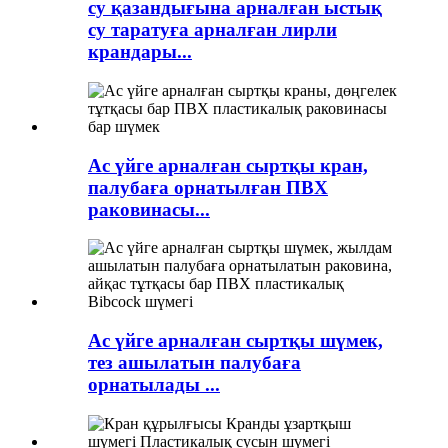
су қазандығына арналған ыстық
су таратуға арналған лирли
крандары...
Ас үйге арналған сыртқы кран,
палубаға орнатылған ПВХ
раковинасы...
Ас үйге арналған сыртқы шүмек,
тез ашылатын палубаға
орнатылады ...