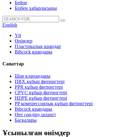
Бейне
Бізбен хабарласыңы
English
Үй
Өнімдер
Пластикалық крандар
Bibcock крандары
Санаттар
Шар клапандары
ПВХ құбыр фитингтері
PPR құбыр фитингтері
CPVC құбыр фитингтері
HDPE құбыр фитингтері
PP компрессиялық құбыр фитингтері
Bibcock крандары
Өрт сөндіру шлангі
Басқалары
Ұсынылған өнімдер