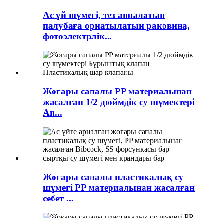
Ас үй шүмегі, тез ашылатын
палубаға орнатылатын раковина,
фотоэлектрлік...
Жоғары сапалы PP материалынан
жасалған 1/2 дюймдік су шүмектері
An...
Жоғары сапалы пластикалық су
шүмегі PP материалынан жасалған
себет ...