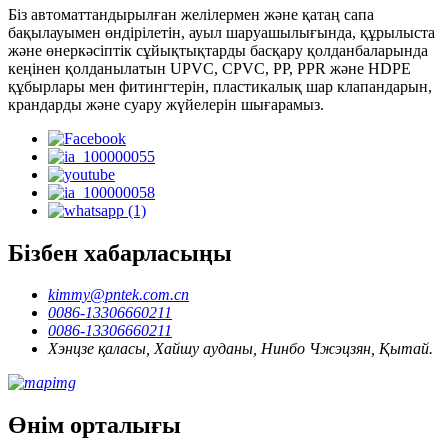
Біз автоматтандырылған желілермен және қатаң сапа
бақылауымен өндірілетін, ауыл шаруашылығында, құрылыста
және өнеркәсіптік сұйықтықтарды басқару қолданбаларында
кеңінен қолданылатын UPVC, CPVC, PP, PPR және HDPE
құбырлары мен фитингтерін, пластикалық шар клапандарын,
крандарды және суару жүйелерін шығарамыз.
Бізбен хабарласыңы
kimmy@pntek.com.cn
0086-13306660211
0086-13306660211
Хэнцзе қаласы, Хайшу ауданы, Нинбо Чжэцзян, Қытай.
Өнім орталығы