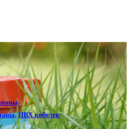
апаны
,
апаны
,
ПВХ көбелек