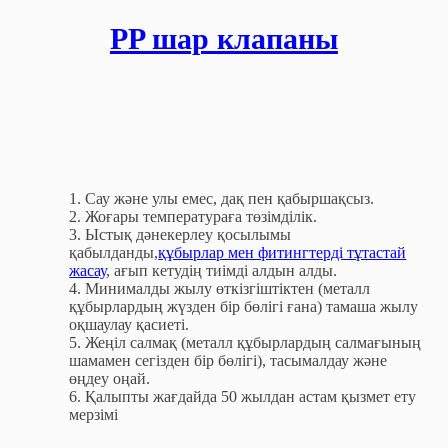
PP шар клапаны
1. Сау және улы емес, дақ пен қабыршақсыз.
2. Жоғары температураға төзімділік.
3. Ыстық дәнекерлеу қосылымы
қабылданды,
құбырлар мен фитингтерді тұтастай
жасау
, ағып кетудің тиімді алдын алды.
4. Минималды жылу өткізгіштіктен (металл
құбырлардың жүзден бір бөлігі ғана) тамаша жылу
оқшаулау қасиеті.
5. Жеңіл салмақ (металл құбырлардың салмағының
шамамен сегізден бір бөлігі), тасымалдау және
өңдеу оңай.
6. Қалыпты жағдайда 50 жылдан астам қызмет ету
мерзімі