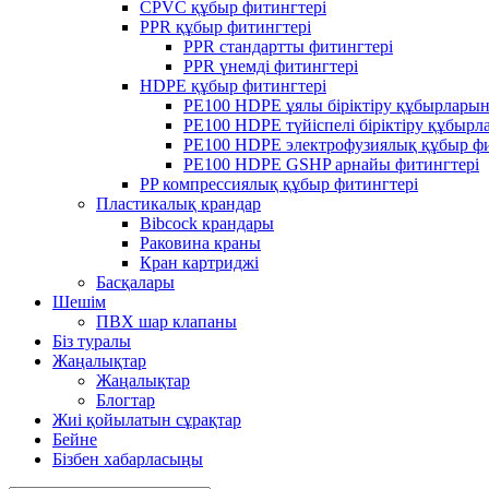
CPVC құбыр фитингтері
PPR құбыр фитингтері
PPR стандартты фитингтері
PPR үнемді фитингтері
HDPE құбыр фитингтері
PE100 HDPE ұялы біріктіру құбырлары
PE100 HDPE түйіспелі біріктіру құбыр
PE100 HDPE электрофузиялық құбыр фи
PE100 HDPE GSHP арнайы фитингтері
PP компрессиялық құбыр фитингтері
Пластикалық крандар
Bibcock крандары
Раковина краны
Кран картриджі
Басқалары
Шешім
ПВХ шар клапаны
Біз туралы
Жаңалықтар
Жаңалықтар
Блогтар
Жиі қойылатын сұрақтар
Бейне
Бізбен хабарласыңы