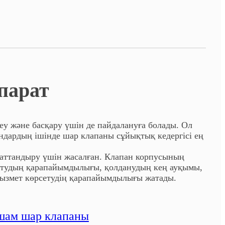
парат
еу және басқару үшін де пайдалануға болады. Ол
ндардың ішінде шар клапаны сұйықтық кедергісі ең
аттандыру үшін жасалған. Клапан корпусының
рнатудың қарапайымдылығы, қолданудың кең ауқымы,
қызмет көрсетудің қарапайымдылығы жатады.
ам шар клапаны