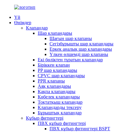
Үй
Өнімдер
Клапандар
Шар клапандары
Шағын шар клапаны
Сегізбұрышты шар клапандары
Еркек аналық шар клапандары
Үлкен өлшемді шар клапаны
Екі бөліктен тұратын клапандар
Біріккен клапан
PP шар клапандары
CPVC шар клапандары
PPR клапаны
Аяқ клапандары
Қақпа клапандары
Көбелек клапандары
Тоқтатқыш клапандар
Клапандарды тексеру
Бұрыштық клапандар
Құбыр фитингтері
ПВХ құбыр фитингтері
ПВХ құбыр фитингтері BSPT