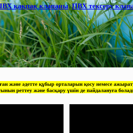
ПВХ қақпақ клапаны
,
ПВХ тексеру клап
н және әдетте құбыр орталарын қосу немесе ажырат
ғынын реттеу және басқару үшін де пайдалануға болад