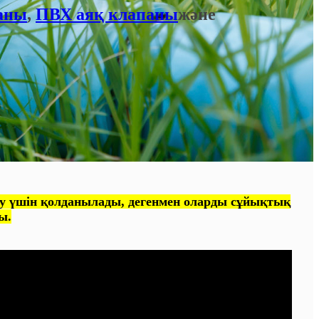
аны
,
ПВХ аяқ клапаны
және
у үшін қолданылады, дегенмен оларды сұйықтық
ы.