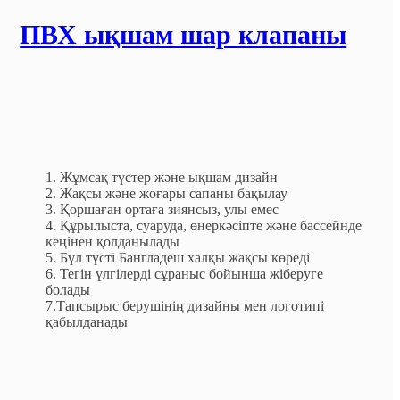
ПВХ ықшам шар клапаны
1. Жұмсақ түстер және ықшам дизайн
2. Жақсы және жоғары сапаны бақылау
3. Қоршаған ортаға зиянсыз, улы емес
4. Құрылыста, суаруда, өнеркәсіпте және бассейнде
кеңінен қолданылады
5. Бұл түсті Бангладеш халқы жақсы көреді
6. Тегін үлгілерді сұраныс бойынша жіберуге
болады
7.
Тапсырыс берушінің дизайны мен логотипі
қабылданады