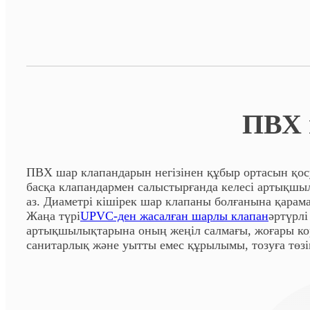
ПВХ 
ПВХ шар клапандарын негізінен құбыр ортасын қосу
басқа клапандармен салыстырғанда келесі артықшыл
аз. Диаметрі кішірек шар клапаны болғанына қарама
Жаңа түрі
UPVC-ден жасалған шарлы клапан
әртүрл
артықшылықтарына оның жеңіл салмағы, жоғары корр
санитарлық және уытты емес құрылымы, тозуға төз