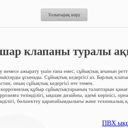
Толығырақ көру
шар клапаны туралы ақ
 немесе ажырату үшін ғана емес, сұйықтық ағынын ретт
ықтарды ұсынады. Сұйықтық кедергісі аз. Барлық клапа
стан, оның сұйықтық кедергісі өте төмен.
і коррозиялық құбыр сұйықтықтарының талаптарын қанағ
озияға төзімділігі, ықшам дизайны, әдемі көрінісі, о
імділігі, бөлшектеу қарапайымдылығы және техникалық 
ПВХ ықш