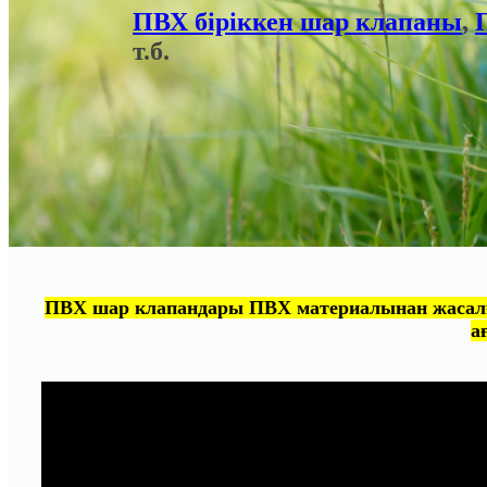
ПВХ біріккен шар клапаны
,
т.б.
ПВХ шар клапандары ПВХ материалынан жасалға
а