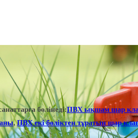
анаттарға бөлінеді:
ПВХ ықшам шар кл
паны
,
ПВХ екі бөліктен тұратын шар кл