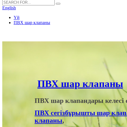
English
Үй
ПВХ шар клапаны
ПВХ шар клапаны
ПВХ шар клапандары келесі с
ПВХ сегізбұрышты шар кла
клапаны
,