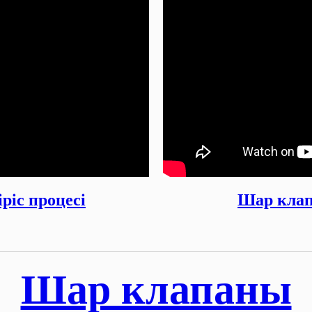
ріс процесі
Шар клап
Шар клапаны