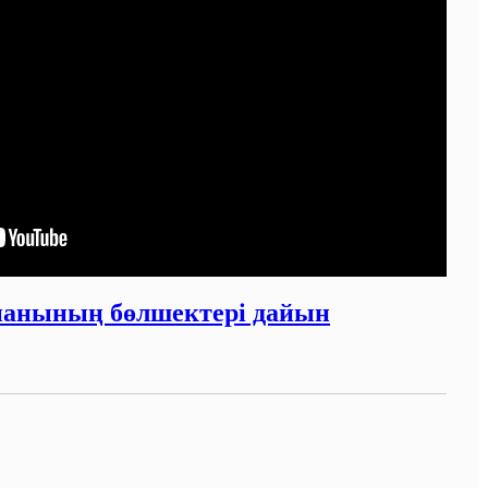
анының бөлшектері дайын