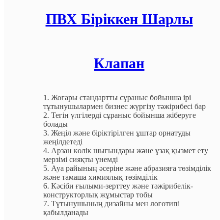
ПВХ Біріккен Шарлы
Клапан
1. Жоғары стандартты сұраныс бойынша ірі
тұтынушылармен бизнес жүргізу тәжірибесі бар
2. Тегін үлгілерді сұраныс бойынша жіберуге
болады
3. Жеңіл және біріктірілген ұштар орнатуды
жеңілдетеді
4. Арзан көлік шығындары және ұзақ қызмет ету
мерзімі сияқты үнемді
5. Ауа райының әсеріне және абразияға төзімділік
және тамаша химиялық төзімділік
6. Кәсіби ғылыми-зерттеу және тәжірибелік-
конструкторлық жұмыстар тобы
7. Тұтынушының дизайны мен логотипі
қабылданады