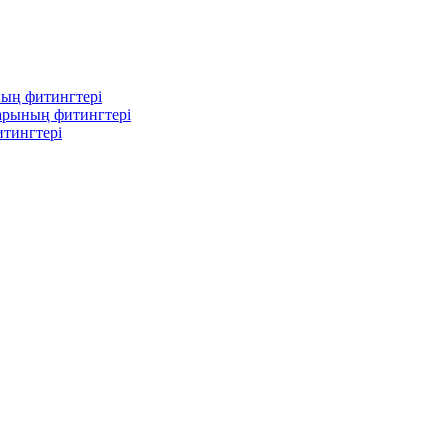
ның фитингтері
ларының фитингтері
тингтері