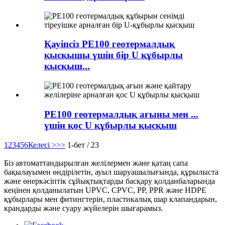
Қауіпсіз PE100 геотермалдық
қысқышы үшін бір U құбырлы
қысқыш...
PE100 геотермалдық ағыны мен ...
үшін қос U құбырлы қысқыш
1
2
3
4
5
6
Келесі >
>>
1-бет / 23
Біз автоматтандырылған желілермен және қатаң сапа
бақылауымен өндірілетін, ауыл шаруашылығында, құрылыста
және өнеркәсіптік сұйықтықтарды басқару қолданбаларында
кеңінен қолданылатын UPVC, CPVC, PP, PPR және HDPE
құбырлары мен фитингтерін, пластикалық шар клапандарын,
крандарды және суару жүйелерін шығарамыз.