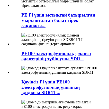
PE Fl үшін ыстықтай батырылған
мырышталған болат тірек
сақинасы...
PE100 электрофузиялық фланец
адаптерінің түйін ұшы SDR...
Қауіпсіз Pi үшін PE100
электрофузиялық ұшының
қақпағы SDR11 ...