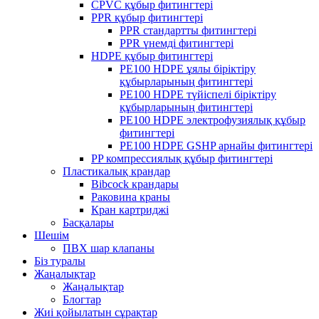
CPVC құбыр фитингтері
PPR құбыр фитингтері
PPR стандартты фитингтері
PPR үнемді фитингтері
HDPE құбыр фитингтері
PE100 HDPE ұялы біріктіру
құбырларының фитингтері
PE100 HDPE түйіспелі біріктіру
құбырларының фитингтері
PE100 HDPE электрофузиялық құбыр
фитингтері
PE100 HDPE GSHP арнайы фитингтері
PP компрессиялық құбыр фитингтері
Пластикалық крандар
Bibcock крандары
Раковина краны
Кран картриджі
Басқалары
Шешім
ПВХ шар клапаны
Біз туралы
Жаңалықтар
Жаңалықтар
Блогтар
Жиі қойылатын сұрақтар