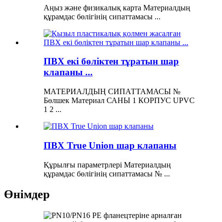
Аңыз және физикалық карта Материалдың
құрамдас бөлігінің сипаттамасы ...
ПВХ екі бөліктен тұратын шар
клапаны ...
МАТЕРИАЛДЫҢ СИПАТТАМАСЫ №
Бөлшек Материал САНЫ 1 КОРПУС UPVC
1 2 ...
ПВХ True Union шар клапаны
Құрылғы параметрлері Материалдың
құрамдас бөлігінің сипаттамасы № ...
Өнімдер