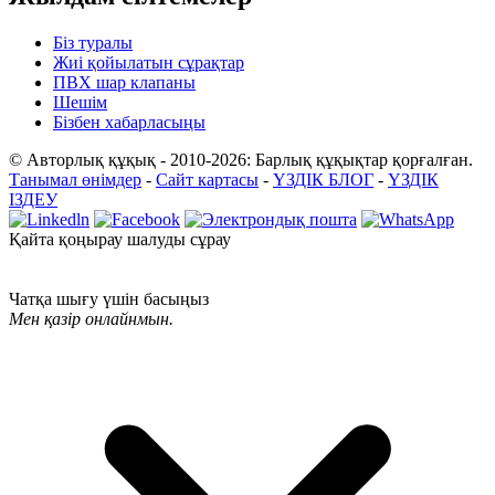
Біз туралы
Жиі қойылатын сұрақтар
ПВХ шар клапаны
Шешім
Бізбен хабарласыңы
© Авторлық құқық - 2010-2026: Барлық құқықтар қорғалған.
Танымал өнімдер
-
Сайт картасы
-
ҮЗДІК БЛОГ
-
ҮЗДІК
ІЗДЕУ
Қайта қоңырау шалуды сұрау
Чатқа шығу үшін басыңыз
Мен қазір онлайнмын.