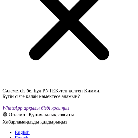
Сәлеметсіз бе. Бұл PNTEK-тен келген Кимми.
Бүгін сізге қалай көмектесе аламын?
WhatsApp арқылы бізді қосыңыз
🟢 Онлайн | Құпиялылық саясаты
Хабарламаңызды қалдырыңыз
English
French