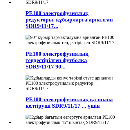
PE100 электрофузиялық
редукторы, құбырларға арналған
SDR9/11/17...
PE100 электрофузиялық
теңдестірілген футболка
SDR9/11/17 90...
PE100 электрофузиялық қалпына
келтіруші SDR9/11/17 ... үшін