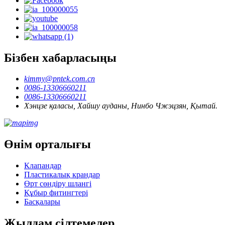
Бізбен хабарласыңы
kimmy@pntek.com.cn
0086-13306660211
0086-13306660211
Хэнцзе қаласы, Хайшу ауданы, Нинбо Чжэцзян, Қытай.
Өнім орталығы
Клапандар
Пластикалық крандар
Өрт сөндіру шлангі
Құбыр фитингтері
Басқалары
Жылдам сілтемелер