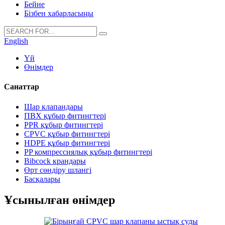
Бейне
Бізбен хабарласыңы
English
Үй
Өнімдер
Санаттар
Шар клапандары
ПВХ құбыр фитингтері
PPR құбыр фитингтері
CPVC құбыр фитингтері
HDPE құбыр фитингтері
PP компрессиялық құбыр фитингтері
Bibcock крандары
Өрт сөндіру шлангі
Басқалары
Ұсынылған өнімдер