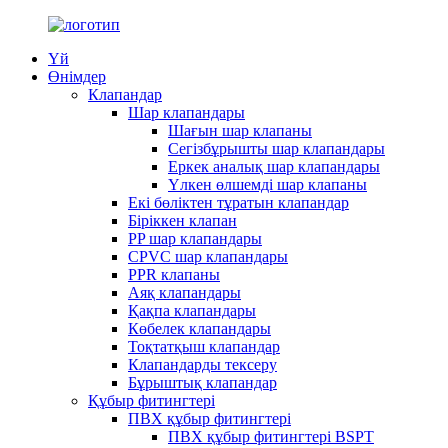
Үй
Өнімдер
Клапандар
Шар клапандары
Шағын шар клапаны
Сегізбұрышты шар клапандары
Еркек аналық шар клапандары
Үлкен өлшемді шар клапаны
Екі бөліктен тұратын клапандар
Біріккен клапан
PP шар клапандары
CPVC шар клапандары
PPR клапаны
Аяқ клапандары
Қақпа клапандары
Көбелек клапандары
Тоқтатқыш клапандар
Клапандарды тексеру
Бұрыштық клапандар
Құбыр фитингтері
ПВХ құбыр фитингтері
ПВХ құбыр фитингтері BSPT